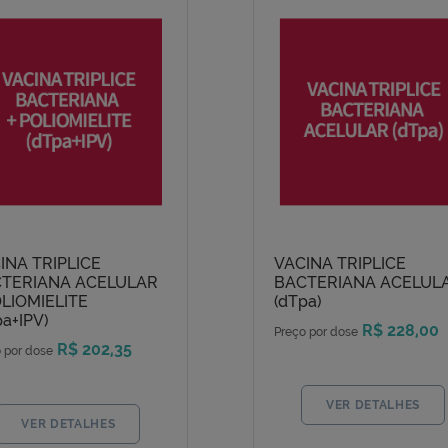
INA TRIPLICE
VACINA TRIPLICE
TERIANA ACELULAR
BACTERIANA ACELUL
OLIOMIELITE
(dTpa)
pa+IPV)
R$ 228,00
Preço por dose
R$ 202,35
 por dose
VER DETALHES
VER DETALHES