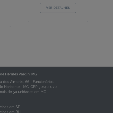
VER DETALHES
de Hermes Pardini MG
a dos Aimorés, 66 - Funcionários
lo Horizonte - MG, CEP 30140-070
mais de 50 unidades em MG
cinas em SP
cinas em BH