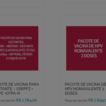
OTE DE VACINA PARA
PACOTE DE VACINA D
TANTE – VSRPFZ +
HPV NONAVALENTE 2
PE +DTPA-R
DOSES
R$ 1.784,00
R$ 1.899,
 por pacote
Preço por pacote