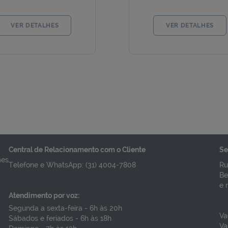
VER DETALHES
VER DETALHES
Central de Relacionamento com o Cliente
Se
mes
Telefone e WhatsApp: (31) 4004-7808
Ru
Be
e 
Atendimento por voz:
Segunda a sexta-feira - 6h às 20h
Va
Sábados e feriados - 6h às 18h
Va