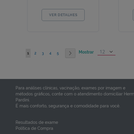
VER DETALHES
Página
Mostrar
Você esta lendo a pagina
Página
Página
Página
Página
Página
Próximo
1
2
3
4
5
Para análises clínicas, vacinação, exames por imagem e
métodos gráficos, conte com o atendimento domiciliar Her
Pardini.
É mais conforto, segurança e comodidade para você.
Resultados de exame
Política de Compra