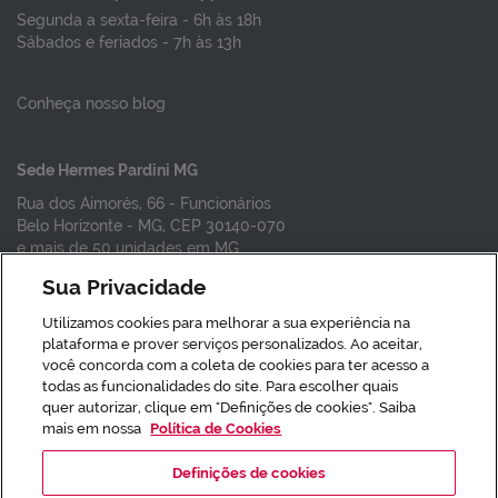
Segunda a sexta-feira - 6h às 18h
Sábados e feriados - 7h às 13h
Conheça nosso blog
Sede Hermes Pardini MG
Rua dos Aimorés, 66 - Funcionários
Belo Horizonte - MG, CEP 30140-070
e mais de 50 unidades em MG
Sua Privacidade
Vacinas em SP
Utilizamos cookies para melhorar a sua experiência na
Vacinas em BH
plataforma e prover serviços personalizados. Ao aceitar,
Vacina da gripe
você concorda com a coleta de cookies para ter acesso a
todas as funcionalidades do site. Para escolher quais
quer autorizar, clique em "Definições de cookies". Saiba
Responsável Técnico: Dr. Guilherme
mais em nossa
Política de Cookies
Birchal Collares - CRMMG 35635 -
Definições de cookies
Inscrição CRM 356 MG