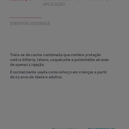
Vacinas Influenza B
Vacinas Poliomielite
Pular
Saltar
DESCRIÇÃO
ESQUEMA DE
CONTRAINDICAÇÕ
para
para
APLICAÇÃO
o
o
final
início
da
da
Galeria
Galeria
EVENTOS ADVERSOS
de
de
imagens
imagens
Trata-se de vacina combinada que confere proteção
contra difteria, tétano, coqueluche e poliomielite através
de apenas 1 injeção.
É normalmente usada como reforço em crianças a partir
de 03 anos de idade e adultos.