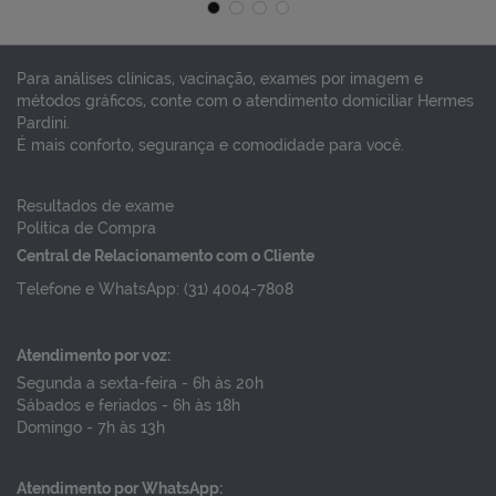
TETRAVALENTE
SINCICIAL
ADULTO E INFANTIL
RESPIRATORIO -
ABRYSVO - PFIZER
R$ 99,75
Preço por dose
Preço por dose
Para análises clínicas, vacinação, exames por imagem e
R$ 1.743,00
métodos gráficos, conte com o atendimento domiciliar Hermes
VER DETALHES
Pardini.
É mais conforto, segurança e comodidade para você.
VER DETALHES
Resultados de exame
Política de Compra
Central de Relacionamento com o Cliente
Telefone e WhatsApp: (31) 4004-7808
Atendimento por voz:
Segunda a sexta-feira - 6h às 20h
Sábados e feriados - 6h às 18h
Domingo - 7h às 13h
Atendimento por WhatsApp: