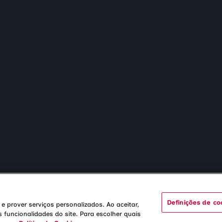
20h
Genética Médica
Assessoria de Imprensa
Sábado e feria
Hematologia
Trabalhe Conosco
Domingo - 06h 
Neurologia
Canal de Confiança
Oncologia
Direito dos Pacientes
Reprodução
Baixe o app
Triagem Neonatal
3591
Definições de co
e prover serviços personalizados. Ao aceitar,
 funcionalidades do site. Para escolher quais