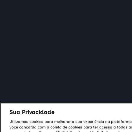
Unidades Hermes Pardini
Nirsevimabse - Beyfortus
Unidades Pardini Express
Ressonância magnética
Fale Conosco
Baixe o App
Blog
Google Play
Médicos
App Store
Portal de Privacidade
Responsável Técnico: Dr. Watson Maurício Herman Martins - CRBM 3
Instituto Hermes Pardini S/A, CNPJ 19.378.769/0001-76
Sua Privacidade
Utilizamos cookies para melhorar a sua experiência na plataforma 
você concorda com a coleta de cookies para ter acesso a todas as