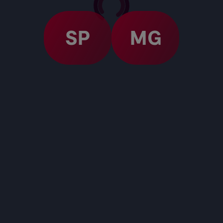
SP
MG
dade mais perto de 
ardini: