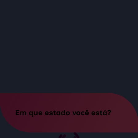
as
s pra
com a
çamento
Em que estado você está?
vacinas e gostaria de orçamento? Então clique aq
ue retornaremos o mais breve possível.