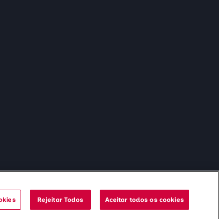
17h
dos - 06h às 14h
Sábados e feriados - 06h às 13h
às 14h
Domingo - Fechado
okies
Rejeitar Todos
Aceitar todos os cookies