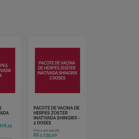
nas Gerais comprando
de acordo com o prazo
dimento.