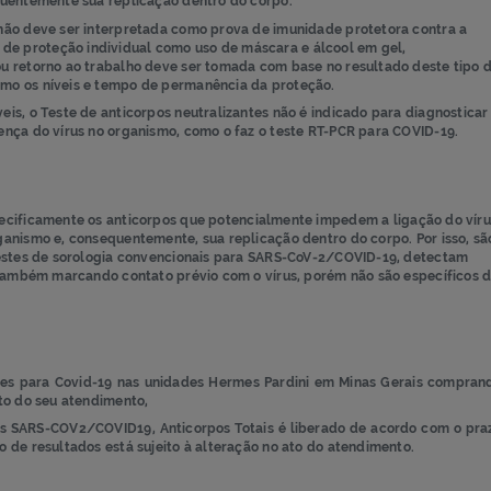
RS-COV2/COVID19, Anticorpos Totais é indicado para detecção e
lo organismo após infecção ou vacinação, ou seja, os anticorpos
as e consequentemente sua replicação dentro do corpo.
alizantes não deve ser interpretada como prova de imunidade pr
medidas de proteção individual como uso de máscara e álcool 
olamento ou retorno ao trabalho deve ser tomada com base no re
, assim como os níveis e tempo de permanência da proteção.
 disponíveis, o Teste de anticorpos neutralizantes não é indicad
cta a presença do vírus no organismo, como o faz o teste RT-PCR
os:
tecta especificamente os anticorpos que potencialmente impede
o micro-organismo e, consequentemente, sua replicação dentro do 
al. Já os testes de sorologia convencionais para SARS-CoV-2/CO
pos Totais, também marcando contato prévio com o vírus, porém n
s Gerais