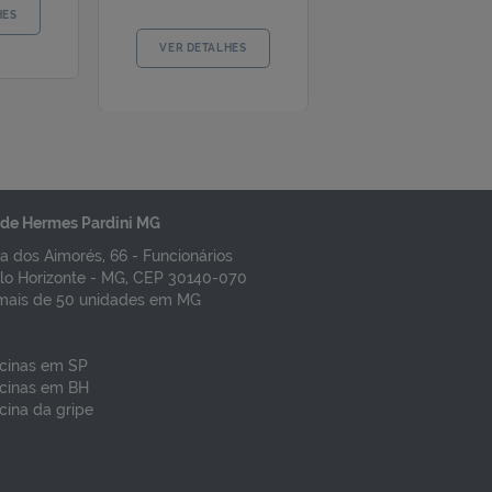
VACINA HERPES
PACOTE DE VACINA DE
ZOSTER INATIVADA
HERPES ZOSTER
SHINGRIX
INATIVADA SHINGRIX -
2 DOSES
R$ 876,15
Preço por dose
Preço por pacote
R$ 1.735,00
de Hermes Pardini MG
VER DETALHES
a dos Aimorés, 66 - Funcionários
VER DETALHES
lo Horizonte - MG, CEP 30140-070
mais de 50 unidades em MG
cinas em SP
cinas em BH
cina da gripe