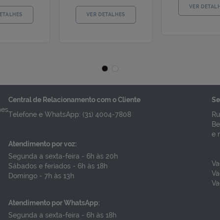
ACINA VIRUS
VACINA VIRUS
INCICIAL
SINCICIAL
ESPIRATORIO -
RESPIRATORIO -
BRYSVO - PFIZER
AREXVY GSK
R$ 1.743,00
R$ 1.268,25
eço por dose
Preço por dose
Central de Relacionamento com o Cliente
Se
mes
Telefone e WhatsApp: (31) 4004-7808
Ru
VER DETALHES
VER DETALHES
Be
e 
Atendimento por voz:
Segunda a sexta-feira - 6h às 20h
Va
Sábados e feriados - 6h às 18h
Va
Domingo - 7h às 13h
Va
Atendimento por WhatsApp:
Segunda a sexta-feira - 6h às 18h