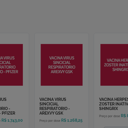
eutralizantes para Covid-19 nas unidades Hermes Pardini em Mi
 agendamento do seu atendimento,
utralizantes SARS-COV2/COVID19, Anticorpos Totais é liberado 
a.
Marcação de resultados está sujeito à alteração no ato do aten