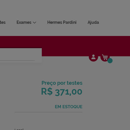
tes
Exames
Hermes Pardini
Ajuda
Meu Carrin
Alterar
9
Preço por test
RMAÇÕES GERAIS
R$ 371,0
EM ESTOQ