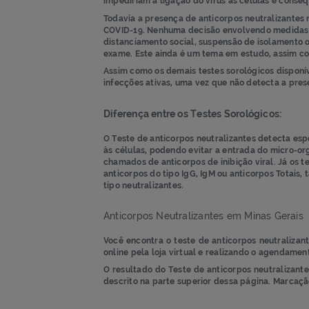
imagens
imagens
O
Teste de anticorpos neutralizantes
SA
anticorpos de inibição viral gerados pe
impediriam a ligação do vírus às célul
Todavia a presença de anticorpos neutr
COVID-19. Nenhuma decisão envolvendo 
distanciamento social, suspensão de is
exame. Este ainda é um tema em estudo
Assim como os demais testes sorológicos
infecções ativas, uma vez que não dete
Diferença entre os Testes Sorológic
O Teste de
anticorpos neutralizantes
de
às células, podendo evitar a entrada d
chamados de anticorpos de inibição vir
anticorpos do tipo IgG, IgM ou anticor
tipo neutralizantes.
Anticorpos Neutralizantes em Mina