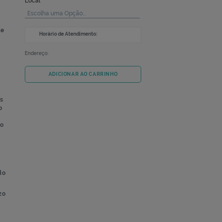
specífica de
 que potencialmente
Local
otetora contra a
Escolha uma Opção...
em gel,
sultado deste tipo de
Horário de Atendimento:
o para diagnosticar
Endereço:
 para COVID-19.
ADICIONAR AO CARRINHO
m a ligação do vírus
corpo. Por isso, são
VID-19, detectam
ão são específicos do