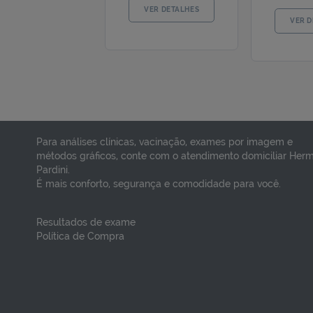
VACINA GRIPE
V
TETRAVALENTE
S
ADULTO E INFANTIL
R
A
R$ 99,75
Preço por dose
Pr
Para análises clínicas, vacinação, exames por imagem e
VER DETALHES
métodos gráficos, conte com o atendimento domiciliar Her
Pardini.
É mais conforto, segurança e comodidade para você.
Resultados de exame
Política de Compra