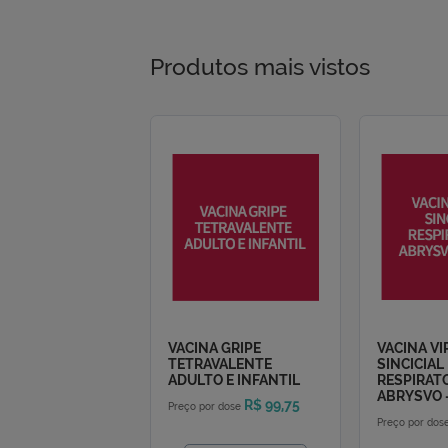
Você encontra o teste de anticorpos n
online pela loja virtual e realizando o
O resultado do Teste de anticorpos ne
descrito na parte superior dessa págin
Produtos mais vistos