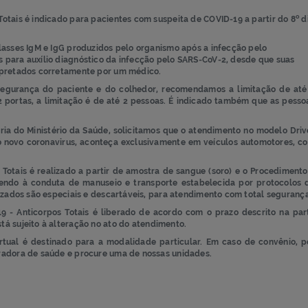
ticorpos Totais é indicado para pacientes com suspeita de COVID
rpos das classes IgM e IgG produzidos pelo organismo após a inf
utilizados para auxílio diagnóstico da infecção pelo SARS-CoV-2
tados interpretados corretamente por um médico.
m vista a segurança do paciente e do colhedor, recomendamos 
carros de 2 portas, a limitação é de até 2 pessoas. É indicado 
a sanitária do Ministério da Saúde, solicitamos que o atendim
nóstico do novo coronavirus, aconteça exclusivamente em veícu
nticorpos Totais
é realizado
a partir de amostra de sangue (sor
s,
obedece
ndo
à conduta de manuseio e transporte estabeleci
eriais utilizados são especiais e descartáveis, para atendimento
a COVID-19 - Anticorpos Totais
é liberado de acordo com o pra
ltados está sujeito à alteração no ato do atendimento.