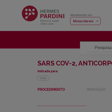
Atendimento em:
Pesquisa
SARS COV-2, ANTI
Indicada para:
Testes
Pular
Saltar
PROCEDIMENTO
INDIC
para
para
o
o