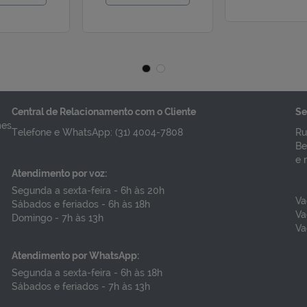
ACINA VIRUS
VACINA VIRUS
INCICIAL
SINCICIAL
ESPIRATORIO -
RESPIRATORIO -
BRYSVO - PFIZER
AREXVY GSK
R$ 1.743,00
R$ 1.268,25
eço por dose
Preço por dose
Central de Relacionamento com o Cliente
Se
mes
VER DETALHES
VER DETALHES
Telefone e WhatsApp: (31) 4004-7808
Ru
Be
e 
Atendimento por voz:
Segunda a sexta-feira - 6h às 20h
Va
Sábados e feriados - 6h às 18h
Va
Domingo - 7h às 13h
Va
Atendimento por WhatsApp:
Segunda a sexta-feira - 6h às 18h
Sábados e feriados - 7h às 13h