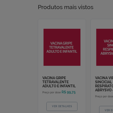
O agendamento de testes sorológicos n
favor verifique o credenciamento junto
Produtos mais vistos