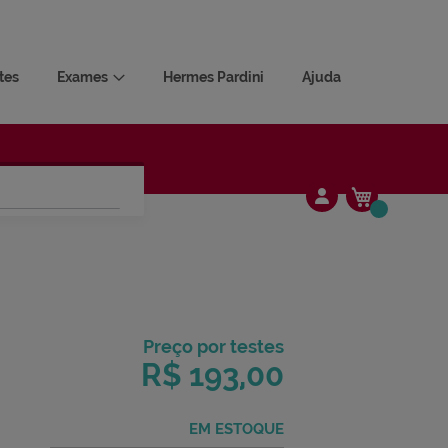
tes
Exames
Hermes Pardini
Ajuda
Meu Carrin
Alterar
Preço por test
RMAÇÕES GERAIS
R$ 193,0