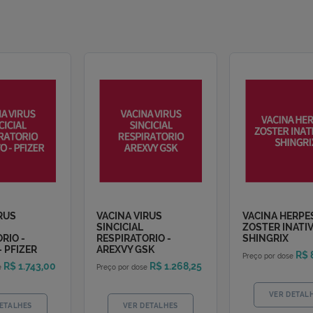
a loja virtual é destinado para a modalidade particular. Em c
 à sua operadora de saúde e procure uma de nossas unidades.