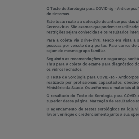
final
início
da
da
Galeria
Galeria
de
de
imagens
imagens
O Teste de Sorologia para COVID-19 - An
de sintomas.
Este teste realiza a detecção de antico
Coronavírus. São exames que podem ser 
restrições sejam conhecidas e os resul
Para a coleta via Drive-Thru, tendo e
pessoas por veículo de 4 portas. Para 
sejam do mesmo grupo familiar.
Seguindo as recomendações de seguranç
Thru para a coleta do exame para diag
os vidros fechados.
O
Teste de Sorologia para COVID-19 - A
realizado por profissionais capacitado
Ministério da Saúde. Os uniformes e mat
O resultado do
Teste de Sorologia par
superior dessa página.
Marcação de resu