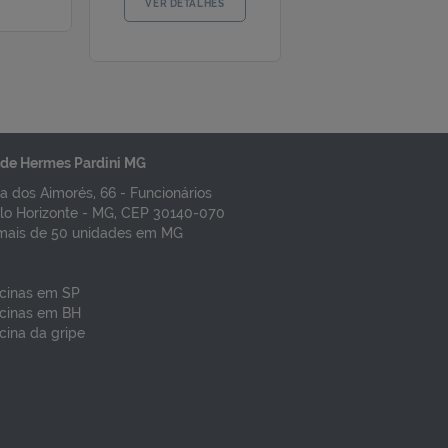
VACINA HERPES
PACOTE DE VACINA DE
ZOSTER INATIVADA
HERPES ZOSTER
SHINGRIX
INATIVADA SHINGRIX -
2 DOSES
R$ 876,15
Preço por dose
Preço por pacote
R$ 1.735,00
de Hermes Pardini MG
VER DETALHES
a dos Aimorés, 66 - Funcionários
VER DETALHES
lo Horizonte - MG, CEP 30140-070
mais de 50 unidades em MG
cinas em SP
cinas em BH
cina da gripe