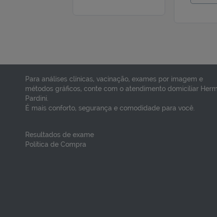
VACINA GRIPE
V
TETRAVALENTE
S
ADULTO E INFANTIL
R
A
R$ 99,75
Preço por dose
Pr
Para análises clínicas, vacinação, exames por imagem e
VER DETALHES
métodos gráficos, conte com o atendimento domiciliar Her
Pardini.
É mais conforto, segurança e comodidade para você.
Resultados de exame
Política de Compra