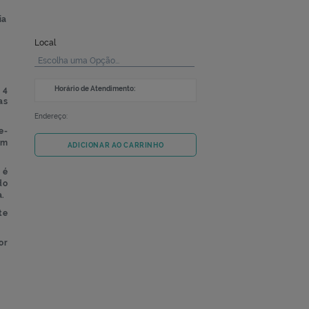
EM ESTOQ
o
-19 a partir do 8
dia
Local
ecção pelo
, desde que suas
Escolha uma Opção...
Horário de Atendimento:
a limitação de até 4
também que as pessoas
Endereço:
ento no modelo Drive-
los automotores, com
ADICIONAR AO CARRINHO
o
) e o
Procedimento
é
da por protocolos do
 com total segurança.
zo descrito na parte