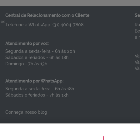
Central de Relacionamento com o Cliente
Se
VER DETALHES
VER DETALHES
mes
Telefone e WhatsApp: (31) 4004-7808
Ru
Be
e 
Atendimento por voz:
Segunda a sexta-feira - 6h às 20h
Va
Sábados e feriados - 6h às 18h
Va
Domingo - 7h às 13h
Va
Atendimento por WhatsApp:
Segunda a sexta-feira - 6h às 18h
Sábados e feriados - 7h às 13h
Conheça nosso blog