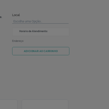
EM ESTOQ
enza alta dosagem-
Local
mocócica 20-valente.
Escolha uma Opção...
Horário de Atendimento:
Endereço:
ADICIONAR AO CARRINHO