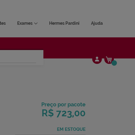
tes
Exames
Hermes Pardini
Ajuda
Meu Carrin
Alterar
Preço por paco
TOS ADVERSOS
R$ 723,0