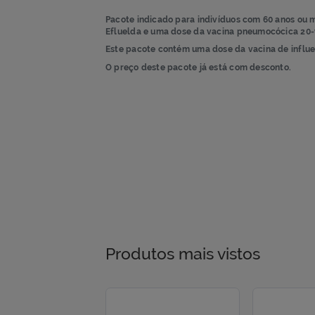
final
início
da
da
Galeria
Galeria
de
de
imagens
imagens
Pacote indicado para indivíduos com
60
Efluelda e uma dose da vacina pneumoc
Este pacote contém uma dose da vacina
O preço deste pacote já está com desco