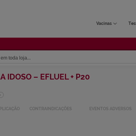
Vacinas
Tes
 PARA IDOSO – EFLUEL + P20
tados para P20
MA DE APLICAÇÃO
CONTRAINDICAÇÕES
EVEN