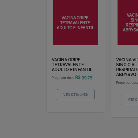
Produtos mais vistos
VACINA GRIPE
V
TETRAVALENTE
S
ADULTO E INFANTIL
R
A
R$ 99,75
Preço por dose
Pr