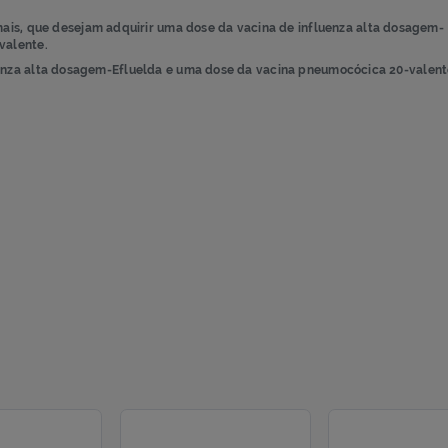
 anos ou mais,
que desejam adquirir uma dose da vacina de influ
ócica 20-valente.
 de influenza alta dosagem-Efluelda e uma dose da vacina pneu
nto.