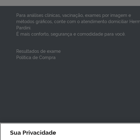
VER DETALHES
Para análises clínicas, vacinação, exames por imagem e
métodos gráficos, conte com o atendimento domiciliar Her
Pardini.
É mais conforto, segurança e comodidade para você.
Resultados de exame
Política de Compra
Sua Privacidade