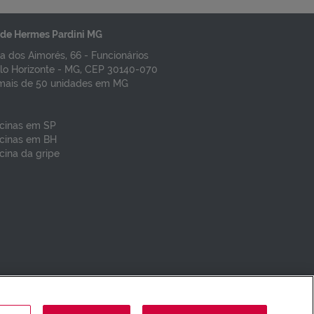
R$ 1.735,00
VER DETALHES
de Hermes Pardini MG
VER DETALHES
a dos Aimorés, 66 - Funcionários
lo Horizonte - MG, CEP 30140-070
mais de 50 unidades em MG
cinas em SP
cinas em BH
cina da gripe