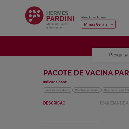
Atendimento em:
Pesquisa
PACOTE DE VACINA
Indicada para:
Vacinas para idosos
Pacotes de vacinas
Resul
Pular
Saltar
DESCRIÇÃO
ESQUE
para
para
o
o