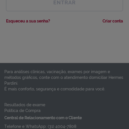
ENTRAR
Esqueceu a sua senha?
Criar conta
Para análises clínicas, vacinação, exames por imagem e
métodos gráficos, conte com o atendimento domiciliar Hermes
Pardini.
É mais conforto, segurança e comodidade para você.
Resultados de exame
Política de Compra
Central de Relacionamento com o Cliente
Telefone e WhatsApp: (31) 4004-7808