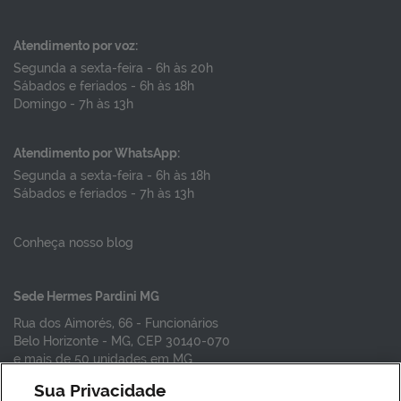
Atendimento por voz:
Segunda a sexta-feira - 6h às 20h
Sábados e feriados - 6h às 18h
Domingo - 7h às 13h
Atendimento por WhatsApp:
Segunda a sexta-feira - 6h às 18h
Sábados e feriados - 7h às 13h
Conheça nosso blog
Sede Hermes Pardini MG
Rua dos Aimorés, 66 - Funcionários
Belo Horizonte - MG, CEP 30140-070
e mais de 50 unidades em MG
Sua Privacidade