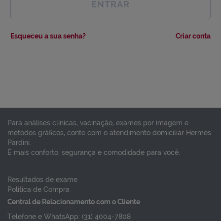
ENTRAR
Esqueceu a sua senha?
Criar conta
Para análises clínicas, vacinação, exames por imagem e
métodos gráficos, conte com o atendimento domiciliar Hermes
Pardini.
É mais conforto, segurança e comodidade para você.
Resultados de exame
Política de Compra
Central de Relacionamento com o Cliente
Telefone e WhatsApp: (31) 4004-7808