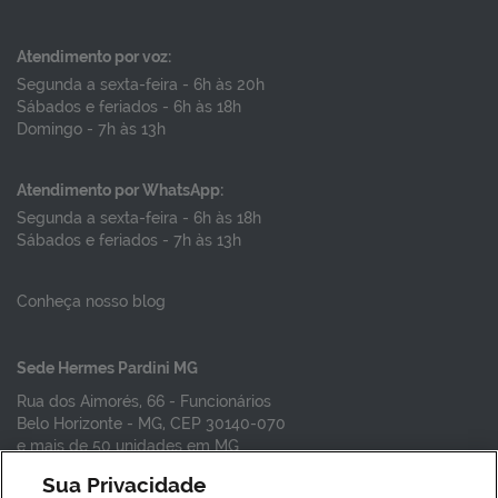
Atendimento por voz:
Segunda a sexta-feira - 6h às 20h
Sábados e feriados - 6h às 18h
Domingo - 7h às 13h
Atendimento por WhatsApp:
Segunda a sexta-feira - 6h às 18h
Sábados e feriados - 7h às 13h
Conheça nosso blog
Sede Hermes Pardini MG
Rua dos Aimorés, 66 - Funcionários
Belo Horizonte - MG, CEP 30140-070
e mais de 50 unidades em MG
Sua Privacidade