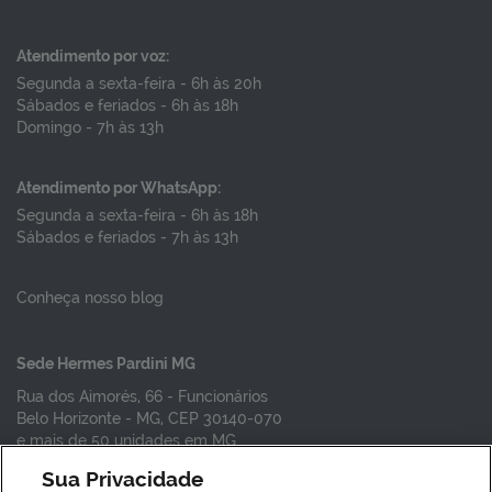
Atendimento por voz:
Segunda a sexta-feira - 6h às 20h
Sábados e feriados - 6h às 18h
Domingo - 7h às 13h
Atendimento por WhatsApp:
Segunda a sexta-feira - 6h às 18h
Sábados e feriados - 7h às 13h
Conheça nosso blog
Sede Hermes Pardini MG
Rua dos Aimorés, 66 - Funcionários
Belo Horizonte - MG, CEP 30140-070
e mais de 50 unidades em MG
Sua Privacidade