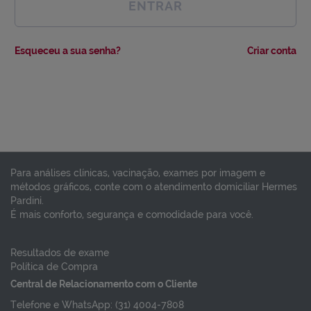
ENTRAR
Esqueceu a sua senha?
Criar conta
Para análises clínicas, vacinação, exames por imagem e
métodos gráficos, conte com o atendimento domiciliar Hermes
Pardini.
É mais conforto, segurança e comodidade para você.
Resultados de exame
Política de Compra
Central de Relacionamento com o Cliente
Telefone e WhatsApp: (31) 4004-7808