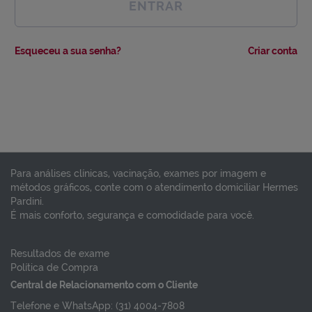
ENTRAR
Esqueceu a sua senha?
Criar conta
Para análises clínicas, vacinação, exames por imagem e
métodos gráficos, conte com o atendimento domiciliar Hermes
Pardini.
É mais conforto, segurança e comodidade para você.
Resultados de exame
Política de Compra
Central de Relacionamento com o Cliente
Telefone e WhatsApp: (31) 4004-7808