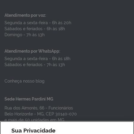
Atendimento por voz:
Segunda a sexta-feira - 6h às 20h
Sábados e feriados - 6h às 18h
Domingo - 7h às 13h
Atendimento por WhatsApp:
Segunda a sexta-feira - 6h às 18h
Sábados e feriados - 7h às 13h
Conheça nosso blog
Sede Hermes Pardini MG
Rua dos Aimorés, 66 - Funcionários
Belo Horizonte - MG, CEP 30140-070
e mais de 50 unidades em MG
Sua Privacidade