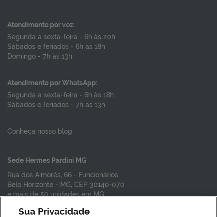
Atendimento por voz:
Segunda a sexta-feira - 6h às 20h
Sábados e feriados - 6h às 18h
Domingo - 7h às 13h
Atendimento por WhatsApp:
Segunda a sexta-feira - 6h às 18h
Sábados e feriados - 7h às 13h
Conheça nosso blog
Sede Hermes Pardini MG
Rua dos Aimorés, 66 - Funcionários
Belo Horizonte - MG, CEP 30140-070
e mais de 50 unidades em MG
Sua Privacidade