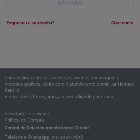
ENTRAR
Esqueceu a sua senha?
Criar conta
Para análises clínicas, vacinação, exames por imagem e
métodos gráficos, conte com o atendimento domiciliar Hermes
Pardini.
É mais conforto, segurança e comodidade para você.
Resultados de exame
Política de Compra
Central de Relacionamento com o Cliente
Telefone e WhatsApp: (31) 4004-7808