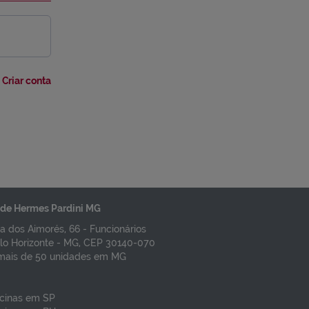
Criar conta
de Hermes Pardini MG
a dos Aimorés, 66 - Funcionários
lo Horizonte - MG, CEP 30140-070
mais de 50 unidades em MG
cinas em SP