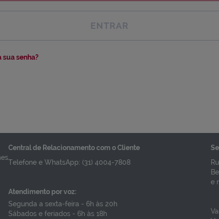
ENTRAR
 sua senha?
Central de Relacionamento com o Cliente
Se
mes
Telefone e WhatsApp: (31) 4004-7808
Ru
Be
e 
Atendimento por voz:
Segunda a sexta-feira - 6h às 20h
Va
Sábados e feriados - 6h às 18h