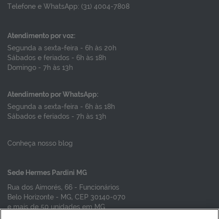
Telefone e WhatsApp: (31) 4004-7808
Atendimento por voz:
Segunda a sexta-feira - 6h às 20h
Sábados e feriados - 6h às 18h
Domingo - 7h às 13h
Atendimento por WhatsApp:
Segunda a sexta-feira - 6h às 18h
Sábados e feriados - 7h às 13h
Conheça nosso blog
Sede Hermes Pardini MG
Rua dos Aimorés, 66 - Funcionários
Belo Horizonte - MG, CEP 30140-070
e mais de 50 unidades em MG