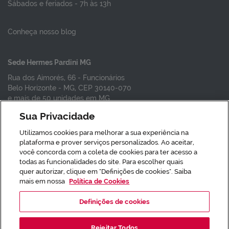
Sábados e feriados - 7h às 13h
Conheça nosso blog
Sede Hermes Pardini MG
Rua dos Aimorés, 66 - Funcionários
Belo Horizonte - MG, CEP 30140-070
e mais de 50 unidades em MG
Sua Privacidade
Vacinas em SP
Utilizamos cookies para melhorar a sua experiência na
Vacinas em BH
plataforma e prover serviços personalizados. Ao aceitar,
Vacina da gripe
você concorda com a coleta de cookies para ter acesso a
todas as funcionalidades do site. Para escolher quais
quer autorizar, clique em "Definições de cookies". Saiba
Responsável Técnico: Dr. Guilherme
mais em nossa
Política de Cookies
Birchal Collares - CRMMG 35635 -
Definições de cookies
Inscrição CRM 356 MG
Instituto Hermes Pardini S/A, CNPJ
19.378.769/0001-76 - Rua Aimorés, nº
Rejeitar Todos