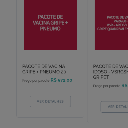
PACOTE DE VACINA
PACOTE DE VAC
GRIPE + PNEUMO 20
IDOSO - VSRGSK
GRIPET
R$ 572,00
Preço por pacote
R$
Preço por pacote
VER DETALHES
VER DETAL