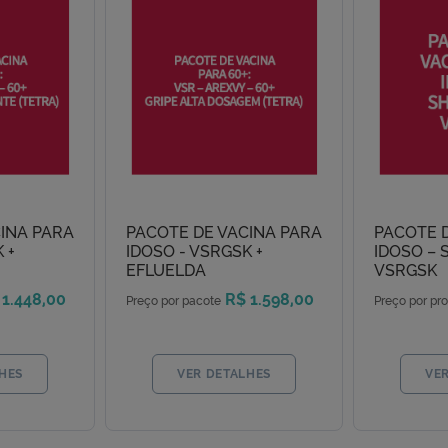
INA PARA
PACOTE DE VACINA PARA
PACOTE 
 +
IDOSO - VSRGSK +
IDOSO – 
EFLUELDA
VSRGSK
 1.448,00
R$ 1.598,00
Preço por pacote
Preço por pr
HES
VER DETALHES
VE