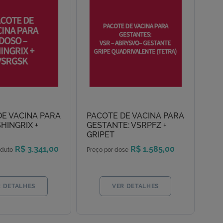
DE VACINA PARA
PACOTE DE VACINA PARA
SHINGRIX +
GESTANTE: VSRPFZ +
GRIPET
R$ 3.341,00
R$ 1.585,00
oduto
Preço por dose
R DETALHES
VER DETALHES