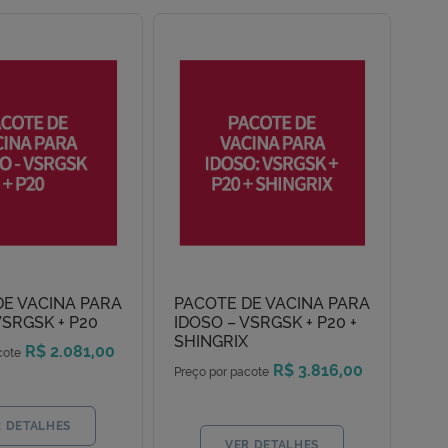
DE VACINA PARA
PACOTE DE VACINA PARA
VSRGSK + P20
IDOSO – VSRGSK + P20 +
SHINGRIX
R$ 2.081,00
cote
R$ 3.816,00
Preço por pacote
R DETALHES
VER DETALHES