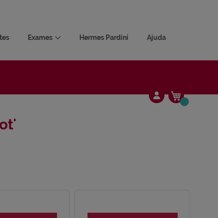
tes
Exames
Hermes Pardini
Ajuda
Meu Carrin
Alterar
ot'