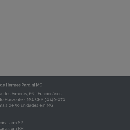
de Hermes Pardini MG
a dos Aimorés, 66 - Funcionários
lo Horizonte - MG, CEP 30140-070
mais de 50 unidades em MG
cinas em SP
cinas em BH