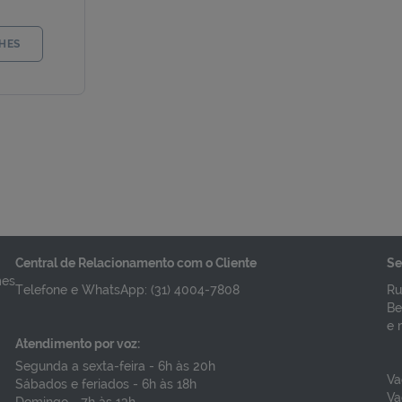
HES
Central de Relacionamento com o Cliente
Se
mes
Telefone e WhatsApp: (31) 4004-7808
Ru
Be
e 
Atendimento por voz:
Segunda a sexta-feira - 6h às 20h
Va
Sábados e feriados - 6h às 18h
Va