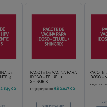
INA DE
PACOTE DE VACINA PARA
PACOTE 
NTE 3
IDOSO – EFLUEL +
IDOSO – 
SHINGRIX
Preço por pa
 2.849,00
R$ 2.017,00
Preço por pacote
VE
HES
VER DETALHES