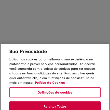
Segunda a sexta-feira - 06h
Segunda a sexta-feira - 06h
às 20h
às 17h
Sábado e feriados - 06h às
Sábados e feriados - 06h às
14h
13h
Domingo - 06h às 14h
Domingo - Fechado
Baixe o app
Sua Privacidade
Utilizamos cookies para melhorar a sua experiência na
plataforma e prover serviços personalizados. Ao aceitar,
Responsável Técnico: Dr. Watson Maurício Herman Martins - CRBM 33591
você concorda com a coleta de cookies para ter acesso
Instituto Hermes Pardini S/A, CNPJ 19.378.769/0001-76
a todas as funcionalidades do site. Para escolher quais
quer autorizar, clique em "Definições de cookies". Saiba
mais em nossa
Política de Cookies
Definições de cookies
Rejeitar Todos