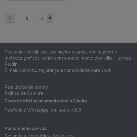
Página
Página
Anterior
Página
Página
Página
Página
Você
2
3
4
5
6
esta
lendo
a
Para análises clínicas, vacinação, exames por imagem e
pagina
métodos gráficos, conte com o atendimento domiciliar Hermes
Pardini.
É mais conforto, segurança e comodidade para você.
Resultados de exame
Política de Compra
Central de Relacionamento com o Cliente
Telefone e WhatsApp: (31) 4004-7808
Atendimento por voz:
Segunda a sexta-feira - 6h às 20h