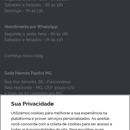
Sábados e feriados - 6h às 18h
Domingo - 7h às 13h
Atendimento por WhatsApp:
Segunda a sexta-feira - 6h às 18h
Sábados e feriados - 7h às 13h
Conheça nosso blog
Sede Hermes Pardini MG
Rua dos Aimorés, 66 - Funcionários
Belo Horizonte - MG, CEP 30140-070
e mais de 50 unidades em MG
Sua Privacidade
Vacinas em SP
Utilizamos cookies para melhorar a sua experiência na
Vacinas em BH
plataforma e prover serviços personalizados. Ao aceitar,
Vacina da gripe
você concorda com a coleta de cookies para ter acesso a
todas as funcionalidades do site. Para escolher quais