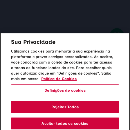
Domingo - 06h às 14h
Domingo - Fechado
Baixe o app
Sua Privacidade
Utilizamos cookies para melhorar a sua experiência na
plataforma e prover serviços personalizados. Ao aceitar,
Responsável Técnico: Dr. Watson Maurício Herman Martins - CRBM 33591
você concorda com a coleta de cookies para ter acesso
Instituto Hermes Pardini S/A, CNPJ 19.378.769/0001-76
a todas as funcionalidades do site. Para escolher quais
quer autorizar, clique em "Definições de cookies". Saiba
mais em nossa
Política de Cookies
Definições de cookies
Rejeitar Todos
Aceitar todos os cookies
Agendamento
Atendimento
Resultados
de
Móvel
de