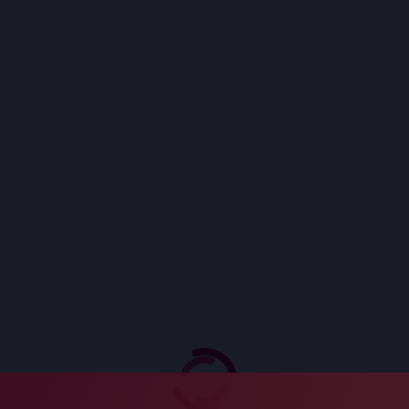
Nirsevimabse - Beyfortus
Especialidades
Cardiologia
Endocrinologia
Farmacogenética
Genética Médica
Hematologia
Neurologia
Oncologia
Reprodução
Triagem Neonatal
Sobre
Grupo Fleury
Qualidade
Responsabilidade Social
Assessoria de Imprensa
Trabalhe Conosco
Canal de Confiança